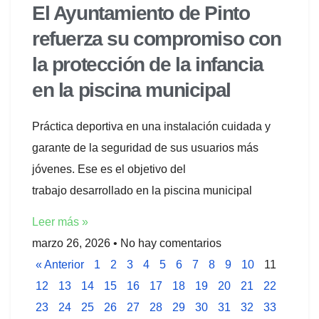
El Ayuntamiento de Pinto
refuerza su compromiso con
la protección de la infancia
en la piscina municipal
Práctica deportiva en una instalación cuidada y
garante de la seguridad de sus usuarios más
jóvenes. Ese es el objetivo del
trabajo desarrollado en la piscina municipal
Leer más »
marzo 26, 2026
No hay comentarios
« Anterior
1
2
3
4
5
6
7
8
9
10
11
12
13
14
15
16
17
18
19
20
21
22
23
24
25
26
27
28
29
30
31
32
33