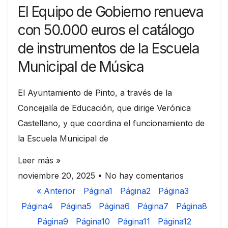
El Equipo de Gobierno renueva
con 50.000 euros el catálogo
de instrumentos de la Escuela
Municipal de Música
El Ayuntamiento de Pinto, a través de la
Concejalía de Educación, que dirige Verónica
Castellano, y que coordina el funcionamiento de
la Escuela Municipal de
Leer más »
noviembre 20, 2025
No hay comentarios
« Anterior
Página
1
Página
2
Página
3
Página
4
Página
5
Página
6
Página
7
Página
8
Página
9
Página
10
Página
11
Página
12