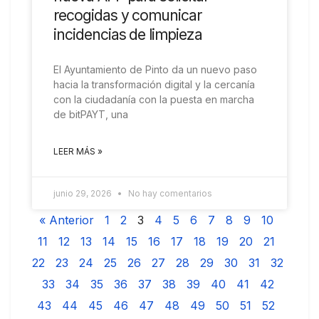
recogidas y comunicar
incidencias de limpieza
El Ayuntamiento de Pinto da un nuevo paso
hacia la transformación digital y la cercanía
con la ciudadanía con la puesta en marcha
de bitPAYT, una
LEER MÁS »
junio 29, 2026
No hay comentarios
« Anterior
1
2
3
4
5
6
7
8
9
10
11
12
13
14
15
16
17
18
19
20
21
22
23
24
25
26
27
28
29
30
31
32
33
34
35
36
37
38
39
40
41
42
43
44
45
46
47
48
49
50
51
52